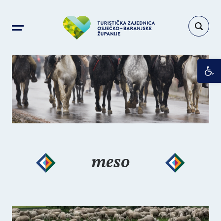
Op
meso