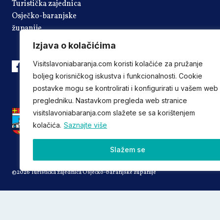
Turistička zajednica
Osječko-baranjske
županije
Izjava o kolačićima
Visitslavoniabaranja.com koristi kolačiće za pružanje
boljeg korisničkog iskustva i funkcionalnosti. Cookie
postavke mogu se kontrolirati i konfigurirati u vašem web
pregledniku. Nastavkom pregleda web stranice
visitslavoniabaranja.com slažete se sa korištenjem
kolačića.
Saznajte više
Slažem se
©2026 Turistička zajednica Osječko-baranjske županije