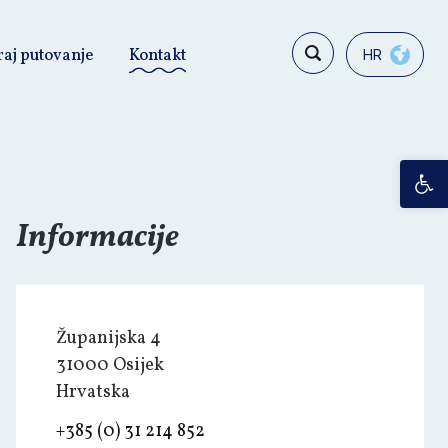
raj putovanje
Kontakt
HR
Op
Informacije
Županijska 4
31000 Osijek
Hrvatska
+385 (0) 31 214 852