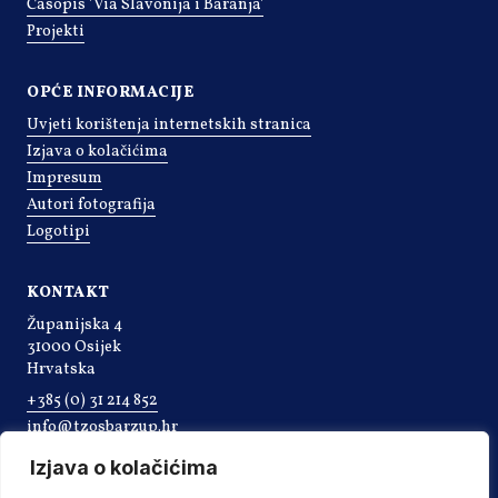
Časopis 'Via Slavonija i Baranja'
Projekti
OPĆE INFORMACIJE
Uvjeti korištenja internetskih stranica
Izjava o kolačićima
Impresum
Autori fotografija
Logotipi
KONTAKT
Županijska 4
31000 Osijek
Hrvatska
+385 (0) 31 214 852
info@tzosbarzup.hr
Izjava o kolačićima