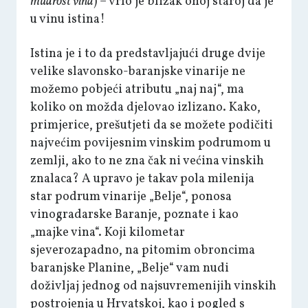
mudrost vina
) – vrlo je blizak onoj staroj da je
u vinu istina!
Istina je i to da predstavljajući druge dvije
velike slavonsko-baranjske vinarije ne
možemo pobjeći atributu „naj naj“, ma
koliko on možda djelovao izlizano. Kako,
primjerice, prešutjeti da se možete podičiti
najvećim povijesnim vinskim podrumom u
zemlji, ako to ne zna čak ni većina vinskih
znalaca? A upravo je takav pola milenija
star podrum vinarije „Belje“, ponosa
vinogradarske Baranje, poznate i kao
„majke vina“. Koji kilometar
sjeverozapadno, na pitomim obroncima
baranjske Planine, „Belje“ vam nudi
doživljaj jednog od najsuvremenijih vinskih
postrojenja u Hrvatskoj, kao i pogled s