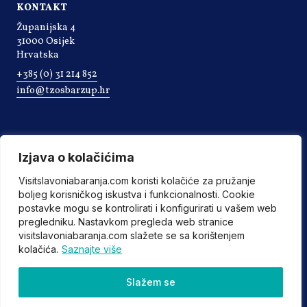
KONTAKT
Županijska 4
31000 Osijek
Hrvatska
+385 (0) 31 214 852
info@tzosbarzup.hr
Izjava o kolačićima
Visitslavoniabaranja.com koristi kolačiće za pružanje
boljeg korisničkog iskustva i funkcionalnosti. Cookie
postavke mogu se kontrolirati i konfigurirati u vašem web
pregledniku. Nastavkom pregleda web stranice
visitslavoniabaranja.com slažete se sa korištenjem
kolačića.
Saznajte više
©2022 Turistička zajednica Osječko-baranjske županije
Slažem se