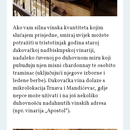
Ako vam silna vinska kvantiteta kojim
slučajem prisjedne, smiraj uvijek možete
potražiti u tristotinjak godina staroj
đakovačkoj nadbiskupskoj vinariji,
nadaleko čuvenoj po duhovnom miru koji
pubuđuju njen misni chardonnay te osobito
traminac (uključujući njegove izborne i
ledene berbe). Đakovačka vina dolaze s
mikrolokacija Trnava i Mandićevac, gdje
nepce može uživati i na još nekoliko
duhovnošću nadahnutih vinskih adresa
(npr. vinarija „Apostol“).