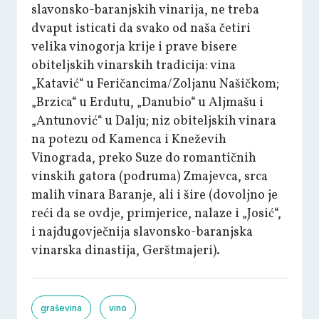
slavonsko-baranjskih vinarija, ne treba
dvaput isticati da svako od naša četiri
velika vinogorja krije i prave bisere
obiteljskih vinarskih tradicija: vina
„Katavić“ u Feričancima/Zoljanu Našičkom;
„Brzica“ u Erdutu, „Danubio“ u Aljmašu i
„Antunović“ u Dalju; niz obiteljskih vinara
na potezu od Kamenca i Kneževih
Vinograda, preko Suze do romantičnih
vinskih gatora (podruma) Zmajevca, srca
malih vinara Baranje, ali i šire (dovoljno je
reći da se ovdje, primjerice, nalaze i „Josić“,
i najdugovječnija slavonsko-baranjska
vinarska dinastija, Gerštmajeri).
graševina
vino