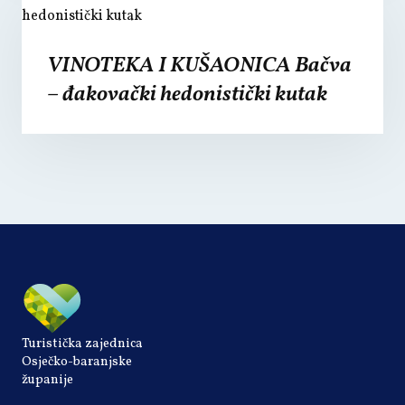
VINOTEKA I KUŠAONICA Bačva
– đakovački hedonistički kutak
Turistička zajednica
Osječko-baranjske
županije