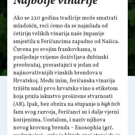
Najbolje vinarije
Ako se 220 godina tradicije može smatrati
mladošću, reći ćemo da se najmlađa od
četiriju velikih vinarija naše županije
smjestila u Feričancima zapadno od Našica.
Čuvena po svojim frankovkama, u
posljednje vrijeme doživljava dubinski
preobražaj, prerastajući u jedan od
najinovativnijih vinskih brendova u
Hrvatskoj. Među inim, feričanska vinarija
tržištu nudi prvo hrvatsko vino s etiketom
koja pruža iskustvo proširene stvarnosti
(AR). Ipak, bez obzira na stupanje u
high tech
fazu svog razvoja, Feričanci su i dalje vjerni
korijenima. Uostalom, i naziv njihova
novog krovnog brenda – Enosophia (grč.