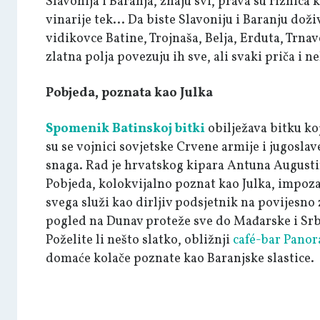
Slavonija i Baranja, znaju svi, prava su riznica
vinarije tek... Da biste Slavoniju i Baranju doži
vidikovce Batine, Trojnaša, Belja, Erduta, Trna
zlatna polja povezuju ih sve, ali svaki priča i n
Pobjeda, poznata kao Julka
Spomenik Batinskoj bitki
obilježava bitku ko
su se vojnici sovjetske Crvene armije i jugoslav
snaga. Rad je hrvatskog kipara Antuna Augusti
Pobjeda, kolokvijalno poznat kao Julka, impozan
svega služi kao dirljiv podsjetnik na povijesno
pogled na Dunav proteže sve do Mađarske i Srb
Poželite li nešto slatko, obližnji
café-bar Pano
domaće kolače poznate kao Baranjske slastice.