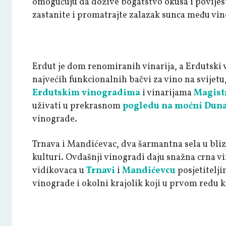
omogućuju da dožive bogatstvo okusa i povijest
zastanite i promatrajte zalazak sunca među vi
Erdut je dom renomiranih vinarija, a Erdutski 
najvećih funkcionalnih bačvi za vino na svijetu
Erdutskim vinogradima
i vinarijama
Magist
uživati ​​u prekrasnom
pogledu na moćni Dun
vinograde.
Trnava i Mandićevac, dva šarmantna sela u bliz
kulturi. Ovdašnji vinogradi daju snažna crna v
vidikovaca u
Trnavi
i
Mandićevcu
posjetitelji
vinograde i okolni krajolik koji u prvom redu kr