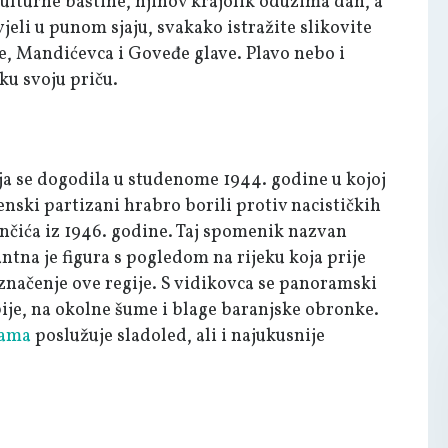
 kulturne baštine, njihov krajolik oduzima dah, a
vjeli u punom sjaju, svakako istražite slikovite
ve, Mandićevca i Goveđe glave. Plavo nebo i
eku svoju priču.
ja se dogodila u studenome 1944. godine u kojoj
enski partizani hrabro borili protiv nacističkih
nčića iz 1946. godine. Taj spomenik nazvan
tna je figura s pogledom na rijeku koja prije
 značenje ove regije. S vidikovca se panoramski
ije, na okolne šume i blage baranjske obronke.
rama
poslužuje sladoled, ali i najukusnije