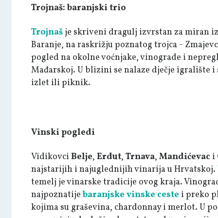
Trojnaš: baranjski trio
Trojnaš
je skriveni dragulj izvrstan za miran iz
Baranje, na raskrižju poznatog trojca - Zmajevc
pogled na okolne voćnjake, vinograde i nepregl
Mađarskoj. U blizini se nalaze dječje igralište 
izlet ili piknik.
Vinski pogledi
Vidikovci
Belje
,
Erdut
,
Trnava
,
Mandićevac
i
najstarijih i najuglednijih vinarija u Hrvatskoj.
temelj je vinarske tradicije ovog kraja. Vinogr
najpoznatije
baranjske vinske ceste
i preko p
kojima su graševina, chardonnay i merlot. U pon