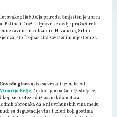
let svakog ljubitelja prirode. Smješten je u srcu
a, Batine i Draža. Upravo se ovdje pruža širok
edne ravnice na obzoru u Hrvatskoj, Srbiji i
i sjenica, što Trojnaš čini savršenim mjestom za
Goveđa glava
usko su vezani uz neke od
Vinarija Belje
, čiji korijeni sežu u 17. stoljeće,
ad koji se proteže duž osam kilometara
lodnih obronaka daje niz vrhunskih vina među
udi su degustacije vina i izleti koji gostima