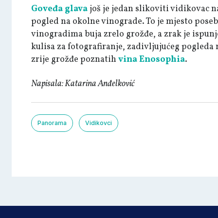
Goveđa glava
još je jedan slikoviti vidikovac
pogled na okolne vinograde. To je mjesto pose
vinogradima buja zrelo grožđe, a zrak je ispun
kulisa za fotografiranje, zadivljujućeg pogleda
zrije grožđe poznatih
vina Enosophia
.
Napisala: Katarina Anđelković
Panorama
Vidikovci