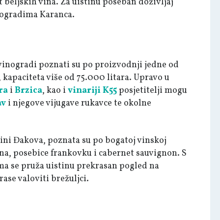
 beljskih vina. Za uistinu poseban doživljaj
nogradima Karanca.
vinogradi poznati su po proizvodnji jedne od
, kapaciteta više od 75.000 litara. Upravo u
ra
i
Brzica
, kao i
vinariji K55
posjetitelji mogu
av
i njegove vijugave rukavce te okolne
ini Đakova, poznata su po bogatoj vinskoj
ina, posebice frankovku i cabernet sauvignon. S
ma se pruža uistinu prekrasan pogled na
ase valoviti brežuljci.