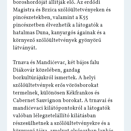
boroshordóját állítják elő. Az erdődi
Magistra és Brzica szőlőültetvényeken és
pincészetekben, valamint a K55
pincészetben élvezhetik a látogatók a
hatalmas Duna, kanyargós ágainak és a
környező szőlőültetvények gyönyörű
látványát.
Trnava és Mandićevac, két bájos falu
Diákovár közelében, gazdag
borkultúrájukról ismertek. A helyi
szőlőültetvények erős vörösborokat
termelnek, különösen Kékfrankos és
Cabernet Sauvignon borokat. A trnavai és
mandićevaci kilátópontokról a látogatók
valóban lélegzetelállító kilátásban
részesülhetnek a szőlőültetvényekre és a