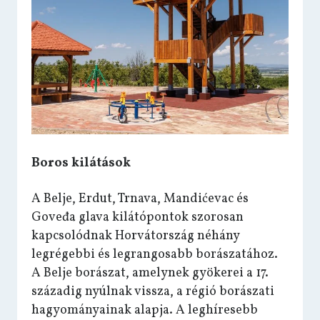
Boros kilátások
A Belje, Erdut, Trnava, Mandićevac és
Goveđa glava kilátópontok szorosan
kapcsolódnak Horvátország néhány
legrégebbi és legrangosabb borászatához.
A Belje borászat, amelynek gyökerei a 17.
századig nyúlnak vissza, a régió borászati
hagyományainak alapja. A leghíresebb