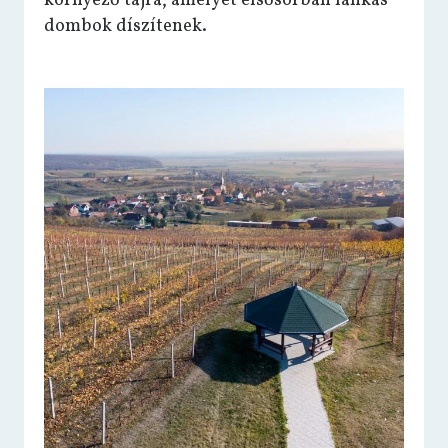
környező tájra, amelyet elsősorban lankás
dombok díszítenek.