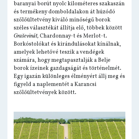
baranyai borút nyolc kilométeres szakaszán
és termékeny domboldalakon át húzódó
szőlőültetvény kiváló minőségű borok
széles választékát állítja elő, többek között
Graševinát,
Chardonnay-t és Merlot-t.
Borkóstolókat és kirándulásokat kínálnak,
amelyek lehetővé teszik a vendégek
számára, hogy megtapasztalják a Belje
borok ízeinek gazdagságát és történelmét.
Egy igazán különleges élményért állj meg és
figyeld a naplementét a Karancsi
szőlőültetvények között.