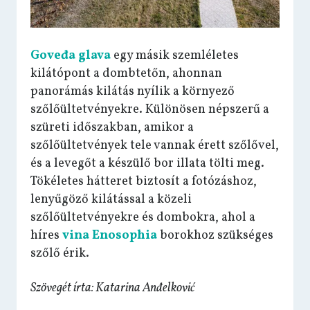
Goveđa glava
egy másik szemléletes
kilátópont a dombtetőn, ahonnan
panorámás kilátás nyílik a környező
szőlőültetvényekre. Különösen népszerű a
szüreti időszakban, amikor a
szőlőültetvények tele vannak érett szőlővel,
és a levegőt a készülő bor illata tölti meg.
Tökéletes hátteret biztosít a fotózáshoz,
lenyűgöző kilátással a közeli
szőlőültetvényekre és dombokra, ahol a
híres
vina Enosophia
borokhoz szükséges
szőlő érik.
Szövegét írta: Katarina Anđelković