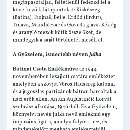
megtapasztaljad, feltétlenül fedezzd fel a
következő kilátópontokat: Kiskőszeg
(Batina), Trojnaš, Belje, Erdőd (Erdut),
Trnava, Mandićevac és Goveđa glava. Kék ég
és aranyló mezők kötik össze őket, de
mindegyik a saját történetét meséli el.
A Győzelem, ismertebb néven
Julka
Batinai Csata Emlékműve
az 1944
novemberében lezajlott csatára emlékeztet,
amelyben a szovjet Vörös Hadsereg katonái
és a jugoszláv partizánok bátran harcoltak a
náci erők ellen. Antun Augustinčić horvát
szobrász alkotása, 1946-ból. Ez a Győzelem,
köznyelvi nevén Julka nevű emlékmű egy
impozáns figura, amely a folyóra néz, és
mindenekelőtt megható emlékeztetőül