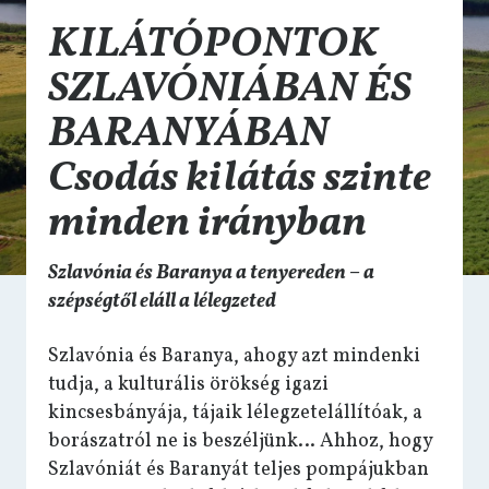
KILÁTÓPONTOK
SZLAVÓNIÁBAN ÉS
BARANYÁBAN
Csodás kilátás szinte
minden irányban
Szlavónia és Baranya a tenyereden – a
szépségtől eláll a lélegzeted
Szlavónia és Baranya, ahogy azt mindenki
tudja, a kulturális örökség igazi
kincsesbányája, tájaik lélegzetelállítóak, a
borászatról ne is beszéljünk… Ahhoz, hogy
Szlavóniát és Baranyát teljes pompájukban