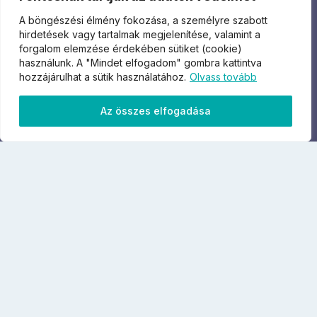
A böngészési élmény fokozása, a személyre szabott
hirdetések vagy tartalmak megjelenítése, valamint a
forgalom elemzése érdekében sütiket (cookie)
használunk. A "Mindet elfogadom" gombra kattintva
hozzájárulhat a sütik használatához.
Olvass tovább
Útvonalak megtekintése
Az összes elfogadása
Turisztikai utak
Hegymászó utak