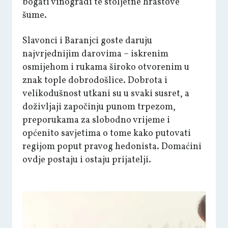
bogati vinogradi te stoljetne hrastove
šume.
Slavonci i Baranjci goste daruju
najvrjednijim darovima – iskrenim
osmijehom i rukama široko otvorenim u
znak tople dobrodošlice. Dobrota i
velikodušnost utkani su u svaki susret, a
doživljaji započinju punom trpezom,
preporukama za slobodno vrijeme i
općenito savjetima o tome kako putovati
regijom poput pravog hedonista. Domaćini
ovdje postaju i ostaju prijatelji.