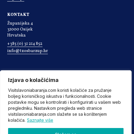
KONTAKT
Županijska 4
31000 Osijek
Hrvatska
+385 (0) 31 214 852
info@tzosbarzup.hr
Izjava o kolačićima
Visitslavoniabaranja.com koristi kolačiće za pružanje
boljeg korisničkog iskustva i funkcionalnosti. Cookie
postavke mogu se kontrolirati i konfigurirati u vašem web
pregledniku. Nastavkom pregleda web stranice
visitslavoniabaranja.com slažete se sa korištenjem
kolačića.
Saznajte više
©2022 Turistička zajednica Osječko-baranjske županije