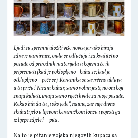
Ljudi su spremni uložiti više novca jer ako biraju
zdrave namirnice, onda se odlučuju i za kvalitetno
posuđe od prirodnih materijala u kojemu će ih
pripremati (kad je poklopljeno - kuha se; kad je
otklopljeno – peče se). Keramika se savršeno uklapa
u tu priču! Nisam kuhar, samo volim jesti, no oni koji
znaju kuhati, imaju samo riječi hvale za moje posuđe.
Rekao bih da tu „i oko jede“, naime, zar nije divno
skuhati jelo u lijepom keramičkom loncu i pojesti ga
iz lijepe zdjele? – pita.
Na to je pitanje vojska njegovih kupaca sa