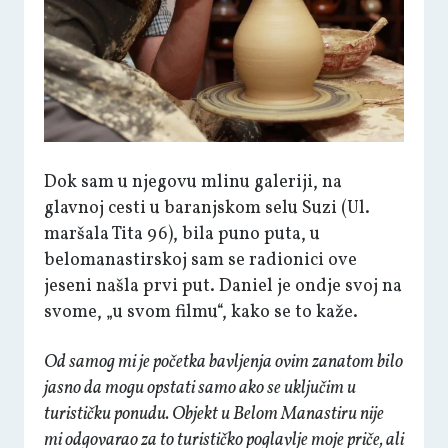
Dok sam u njegovu mlinu galeriji, na
glavnoj cesti u baranjskom selu Suzi (Ul.
maršala Tita 96), bila puno puta, u
belomanastirskoj sam se radionici ove
jeseni našla prvi put. Daniel je ondje svoj na
svome, „u svom filmu“, kako se to kaže.
Od samog mi je početka bavljenja ovim zanatom bilo
jasno da mogu opstati samo ako se uključim u
turističku ponudu. Objekt u Belom Manastiru nije
mi odgovarao za to turističko poglavlje moje priče, ali