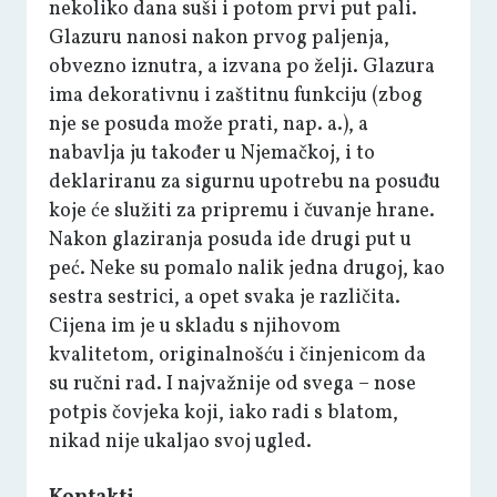
nekoliko dana suši i potom prvi put pali.
Glazuru nanosi nakon prvog paljenja,
obvezno iznutra, a izvana po želji. Glazura
ima dekorativnu i zaštitnu funkciju (zbog
nje se posuda može prati, nap. a.), a
nabavlja ju također u Njemačkoj, i to
deklariranu za sigurnu upotrebu na posuđu
koje će služiti za pripremu i čuvanje hrane.
Nakon glaziranja posuda ide drugi put u
peć. Neke su pomalo nalik jedna drugoj, kao
sestra sestrici, a opet svaka je različita.
Cijena im je u skladu s njihovom
kvalitetom, originalnošću i činjenicom da
su ručni rad. I najvažnije od svega – nose
potpis čovjeka koji, iako radi s blatom,
nikad nije ukaljao svoj ugled.