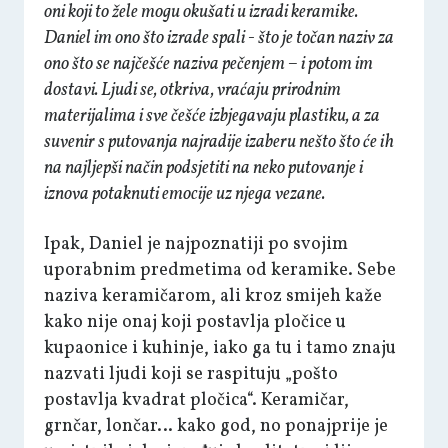
oni koji to žele mogu okušati u izradi keramike.
Daniel im ono što izrade spali - što je točan naziv za
ono što se najčešće naziva pečenjem – i potom im
dostavi. Ljudi se, otkriva, vraćaju prirodnim
materijalima i sve češće izbjegavaju plastiku, a za
suvenir s putovanja najradije izaberu nešto što će ih
na najljepši način podsjetiti na neko putovanje i
iznova potaknuti emocije uz njega vezane.
Ipak, Daniel je najpoznatiji po svojim
uporabnim predmetima od keramike. Sebe
naziva keramičarom, ali kroz smijeh kaže
kako nije onaj koji postavlja pločice u
kupaonice i kuhinje, iako ga tu i tamo znaju
nazvati ljudi koji se raspituju „pošto
postavlja kvadrat pločica“. Keramičar,
grnčar, lončar… kako god, no ponajprije je