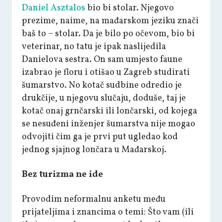
Daniel Asztalos
bio bi stolar. Njegovo
prezime, naime, na mađarskom jeziku znači
baš to – stolar. Da je bilo po očevom, bio bi
veterinar, no tatu je ipak naslijedila
Danielova sestra. On sam umjesto faune
izabrao je floru i otišao u Zagreb studirati
šumarstvo. No kotač sudbine odredio je
drukčije, u njegovu slučaju, doduše, taj je
kotač onaj grnčarski ili lončarski, od kojega
se nesuđeni inženjer šumarstva nije mogao
odvojiti čim ga je prvi put ugledao kod
jednog sjajnog lončara u Mađarskoj.
Bez turizma ne ide
Provodim neformalnu anketu među
prijateljima i znancima o temi: Što vam (ili