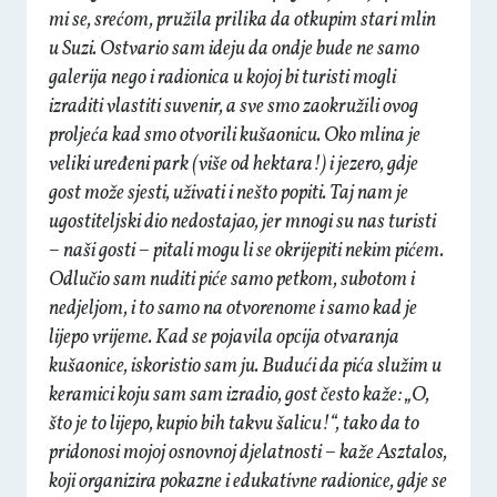
mi se, srećom, pružila prilika da otkupim stari mlin
u Suzi. Ostvario sam ideju da ondje bude ne samo
galerija nego i radionica u kojoj bi turisti mogli
izraditi vlastiti suvenir, a sve smo zaokružili ovog
proljeća kad smo otvorili kušaonicu. Oko mlina je
veliki uređeni park (više od hektara!) i jezero, gdje
gost može sjesti, uživati i nešto popiti. Taj nam je
ugostiteljski dio nedostajao, jer mnogi su nas turisti
– naši gosti – pitali mogu li se okrijepiti nekim pićem.
Odlučio sam nuditi piće samo petkom, subotom i
nedjeljom, i to samo na otvorenome i samo kad je
lijepo vrijeme. Kad se pojavila opcija otvaranja
kušaonice, iskoristio sam ju. Budući da pića služim u
keramici koju sam sam izradio, gost često kaže: „O,
što je to lijepo, kupio bih takvu šalicu!“, tako da to
pridonosi mojoj osnovnoj djelatnosti – kaže Asztalos,
koji organizira pokazne i edukativne radionice, gdje se