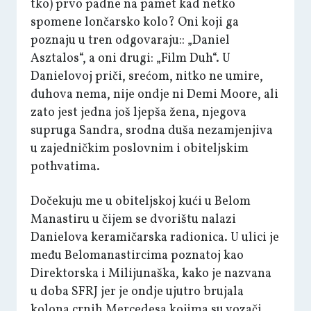
tko) prvo padne na pamet kad netko
spomene lončarsko kolo? Oni koji ga
poznaju u tren odgovaraju:: „Daniel
Asztalos“, a oni drugi: „Film Duh“. U
Danielovoj priči, srećom, nitko ne umire,
duhova nema, nije ondje ni Demi Moore, ali
zato jest jedna još ljepša žena, njegova
supruga Sandra, srodna duša nezamjenjiva
u zajedničkim poslovnim i obiteljskim
pothvatima.
Dočekuju me u obiteljskoj kući u Belom
Manastiru u čijem se dvorištu nalazi
Danielova keramičarska radionica. U ulici je
među Belomanastircima poznatoj kao
Direktorska i Milijunaška, kako je nazvana
u doba SFRJ jer je ondje ujutro brujala
kolona crnih Mercedesa kojima su vozači