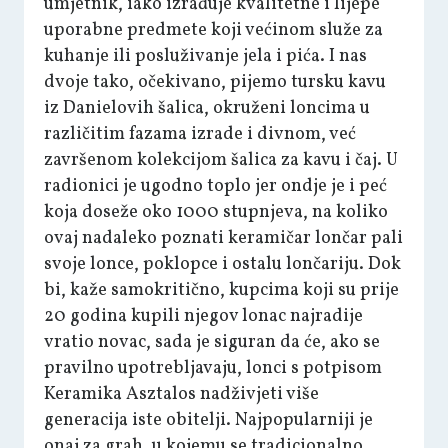
umjetnik, iako izrađuje kvalitetne i lijepe
uporabne predmete koji većinom služe za
kuhanje ili posluživanje jela i pića. I nas
dvoje tako, očekivano, pijemo tursku kavu
iz Danielovih šalica, okruženi loncima u
različitim fazama izrade i divnom, već
završenom kolekcijom šalica za kavu i čaj. U
radionici je ugodno toplo jer ondje je i peć
koja doseže oko 1000 stupnjeva, na koliko
ovaj nadaleko poznati keramičar lončar pali
svoje lonce, poklopce i ostalu lončariju. Dok
bi, kaže samokritično, kupcima koji su prije
20 godina kupili njegov lonac najradije
vratio novac, sada je siguran da će, ako se
pravilno upotrebljavaju, lonci s potpisom
Keramika Asztalos nadživjeti više
generacija iste obitelji. Najpopularniji je
onaj za grah, u kojemu se tradicionalno