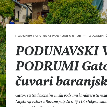
PODUNAVSKI VINSKI PODRUMI GATORI ‒ PODZEMNI 
PODUNAVSKI 
PODRUMI Gator
čuvari baranjs
Gatori su tradicionalni vinski podrumi karakteristični z
Najstariji gatori u Baranji potječu iz 17. i 18. stoljeća, k