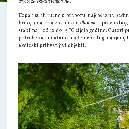
uvjete za skladištenje vina.
Kopali su ih ručno u praporu, najčešće na padi
brdo, u narodu znano kao
Planina
. Upravo zbog 
stabilna ‒ od 12 do 15 °C cijele godine. Gatori 
potrebe za dodatnim hlađenjem ili grijanjem, 
ekološki prihvatljivi objekti.