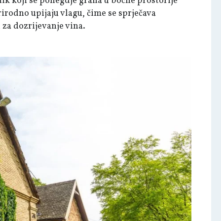
k koji se ponegdje grana u bočne prostorije
irodno upijaju vlagu, čime se sprječava
 za dozrijevanje vina.