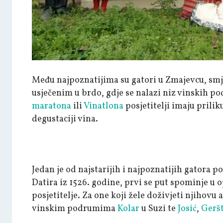
Među najpoznatijima su gatori u Zmajevcu, sm
usječenim u brdo, gdje se nalazi niz vinskih 
maratona
ili
Vinatlona
posjetitelji imaju prilik
degustaciji vina.
Jedan je od najstarijih i najpoznatijih gatora 
Datira iz 1526. godine, prvi se put spominje u 
posjetitelje. Za one koji žele doživjeti njihovu
vinskim podrumima
Kolar
u Suzi te
Josić
,
Gerš