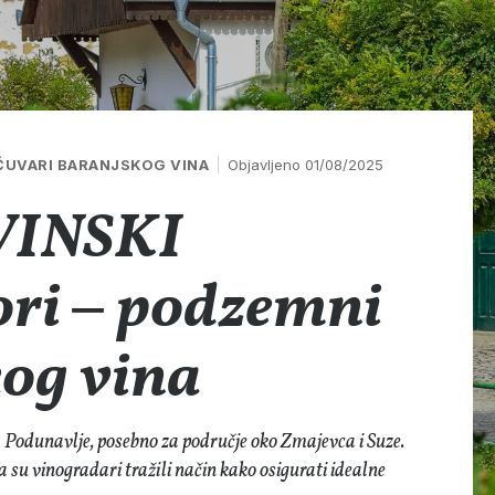
ČUVARI BARANJSKOG VINA
Objavljeno 01/08/2025
VINSKI
i ‒ podzemni
kog vina
a Podunavlje, posebno za područje oko Zmajevca i Suze.
ada su vinogradari tražili način kako osigurati idealne