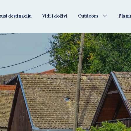
usi destinaciju
Vidi i doživi
Outdoors
Plani