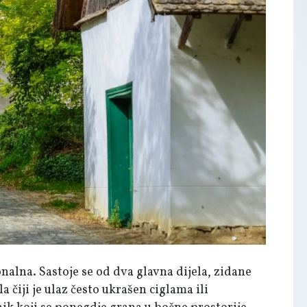
nalna. Sastoje se od dva glavna dijela, zidane
čiji je ulaz često ukrašen ciglama ili