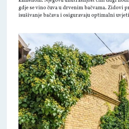
kamenom. Njegovu unutrašnjost čini dugi hodni
gdje se vino čuva u drvenim bačvama. Zidovi pr
isušivanje bačava i osiguravaju optimalni uvjeti