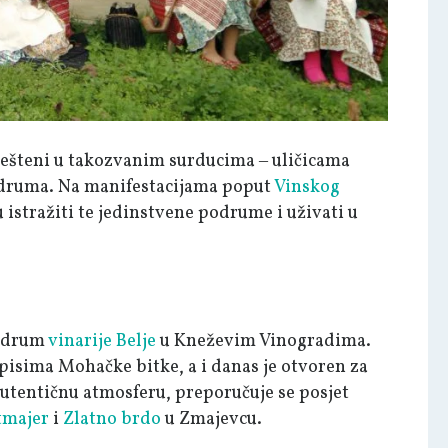
ješteni u takozvanim surducima ‒ uličicama
podruma. Na manifestacijama poput
Vinskog
u istražiti te jedinstvene podrume i uživati u
podrum
vinarije Belje
u Kneževim Vinogradima.
opisima Mohačke bitke, a i danas je otvoren za
 autentičnu atmosferu, preporučuje se posjet
tmajer
i
Zlatno brdo
u Zmajevcu.