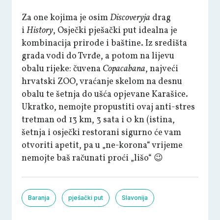
Za one kojima je osim
Discoveryja
drag
i
History
, Osječki pješački put idealna je
kombinacija prirode i baštine. Iz središta
grada vodi do Tvrđe, a potom na lijevu
obalu rijeke: čuvena
Copacabana
, najveći
hrvatski ZOO, vraćanje skelom na desnu
obalu te šetnja do ušća opjevane Karašice.
Ukratko, nemojte propustiti ovaj anti-stres
tretman od 13 km, 3 sata i 0 kn (istina,
šetnja i osječki restorani sigurno će vam
otvoriti apetit, pa u „ne-korona“ vrijeme
nemojte baš računati proći „lišo“ 😉
Baranja
pješački put
Slavonija