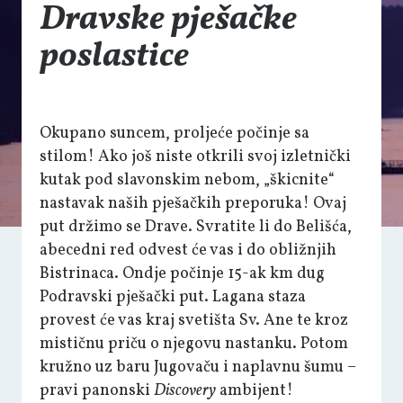
Dravske pješačke
poslastice
Okupano suncem, proljeće počinje sa
stilom! Ako još niste otkrili svoj izletnički
kutak pod slavonskim nebom, „škicnite“
nastavak naših pješačkih preporuka! Ovaj
put držimo se Drave. Svratite li do Belišća,
abecedni red odvest će vas i do obližnjih
Bistrinaca. Ondje počinje 15-ak km dug
Podravski pješački put. Lagana staza
provest će vas kraj svetišta Sv. Ane te kroz
mističnu priču o njegovu nastanku. Potom
kružno uz baru Jugovaču i naplavnu šumu –
pravi panonski
Discovery
ambijent!