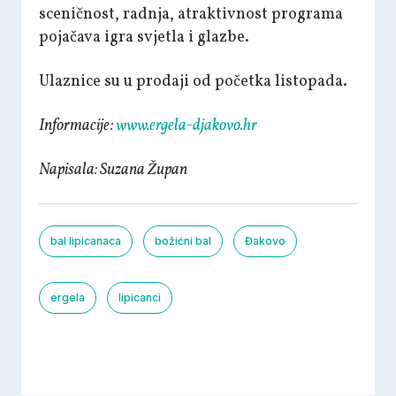
sceničnost, radnja, atraktivnost programa
pojačava igra svjetla i glazbe.
Ulaznice su u prodaji od početka listopada.
Informacije:
www.ergela-djakovo.hr
Napisala: Suzana Župan
bal lipicanaca
božićni bal
Đakovo
ergela
lipicanci