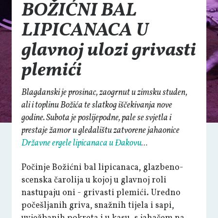
BOŽIĆNI BAL
LIPICANACA U
glavnoj ulozi grivasti
plemići
Blagdanski je prosinac, zaogrnut u zimsku studen,
ali i toplinu Božića te slatkog iščekivanja nove
godine. Subota je poslijepodne, pale se svjetla i
prestaje žamor u gledalištu zatvorene jahaonice
Državne ergele lipicanaca u Đakovu
…
Počinje Božićni bal lipicanaca, glazbeno-
scenska čarolija u kojoj u glavnoj roli
nastupaju oni - grivasti plemići. Uredno
počešljanih griva, snažnih tijela i sapi,