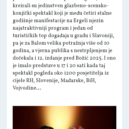
kreirali su jedinstven glazbeno-scensko-
konjički spektakl koji je među četiri stalne
godišnje manifestacije na Ergeli njezin
najatraktivniji program i jedan od
turističkih top događaja u gradu i Slavoniji,
pa je za Balom velika potražnja više od 10
godina, a vjerna publika s nestrpljenjem je
dočekala i 12. izdanje pred Božić 2025. I ono
je imalo predstave u 17 i 20 sati kada taj
spektakl pogleda oko 1200 posjetitelja iz
cijele RH, Slovenije, Mađarske, BiH,
Vojvodine...