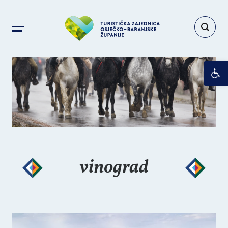
Op
vinograd