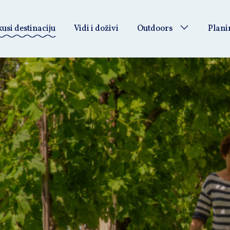
usi destinaciju
Vidi i doživi
Outdoors
Plani