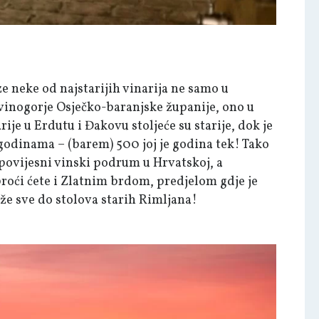
ze neke od najstarijih vinarija ne samo u
 vinogorje Osječko-baranjske županije, ono u
ije u Erdutu i Đakovu stoljeće su starije, dok je
 godinama – (barem) 500 joj je godina tek! Tako
ovijesni vinski podrum u Hrvatskoj, a
oći ćete i Zlatnim brdom, predjelom gdje je
eže sve do stolova starih Rimljana!