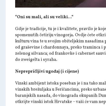
“Oni su mali, ali su veliki…”
Gdje je tradicije, tu je i kvalitete, pravilo je ko
spomenutih četiriju vinogorja. Ovdje ćete otkr
kulturu vina te u svojim obiteljskim nasadima
od graševine i chardonnaya, preko traminca i pi
zelenog silvanca; od frankovke i cabernet sauvi
do zweigelta i syraha.
Neprepričljivi ugođaj (i cijene)
Vinski ambijent istoka poseban je i na tako ma
vinskih brežuljaka u Feričancima, preko urban
baranjskih nasada, do vinograda okupanih Dun
otkrijte vinski istok Hrvatske – vaši će vam nep