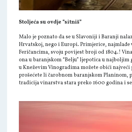
Stoljeća su ovdje “sitniš”
Malo je poznato da se u Slavoniji i Baranji nala
Hrvatskoj, nego i Europi. Primjerice, najmlađe
Feričancima, svoju povijest broji od 1804.! Vinar
ona u baranjskom “Belju” ljepotica u najboljim
u Kneževim Vinogradima možete obići najveći p
prošećete li čarobnom baranjskom Planinom, pr
tradicija vinarstva stara preko 1600 godina i s