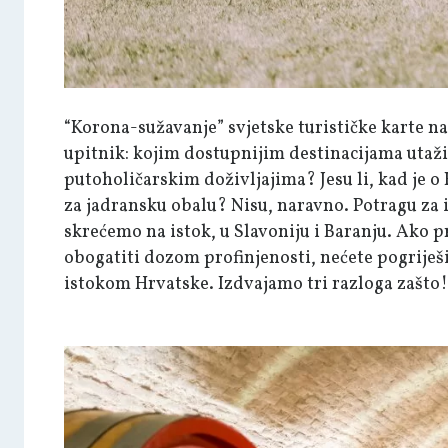
“Korona-sužavanje” svjetske turističke karte n
upitnik: kojim dostupnijim destinacijama utaži
putoholičarskim doživljajima? Jesu li, kad je o
za jadransku obalu? Nisu, naravno. Potragu za
skrećemo na istok, u Slavoniju i Baranju. Ako pr
obogatiti dozom profinjenosti, nećete pogriješi
istokom Hrvatske. Izdvajamo tri razloga zašto!