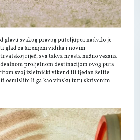
ad glavu svakog pravog putoljupca nadvilo je
ti glad za širenjem vidika i novim
 Hrvatskoj riječ, sva takva mjesta nužno vezana
 idealnom proljetnom destinacijom ovog puta
itom svoj izletnički vikend ili tjedan želite
ti osmislite li ga kao vinsku turu skrivenim