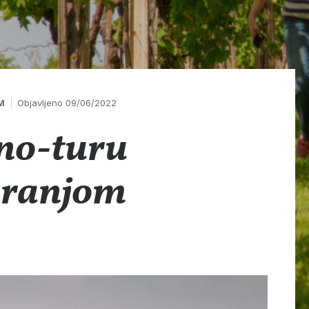
M
Objavljeno 09/06/2022
eno-turu
aranjom