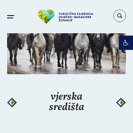
Op
vjerska
središta