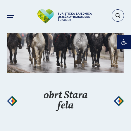
Op
obrt Stara
fela