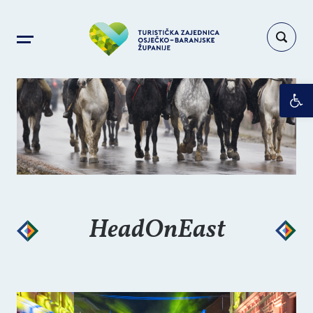
Op
HeadOnEast