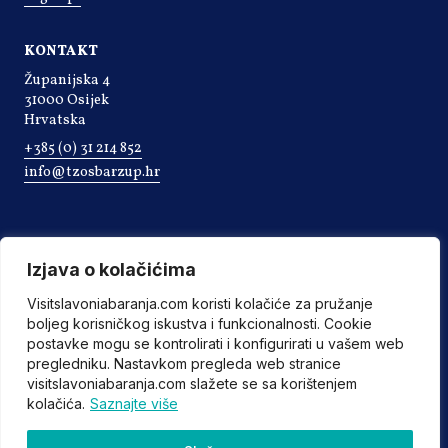
KONTAKT
Županijska 4
31000 Osijek
Hrvatska
+385 (0) 31 214 852
info@tzosbarzup.hr
Izjava o kolačićima
Visitslavoniabaranja.com koristi kolačiće za pružanje
boljeg korisničkog iskustva i funkcionalnosti. Cookie
postavke mogu se kontrolirati i konfigurirati u vašem web
pregledniku. Nastavkom pregleda web stranice
visitslavoniabaranja.com slažete se sa korištenjem
kolačića.
Saznajte više
©2022 Turistička zajednica Osječko-baranjske županije