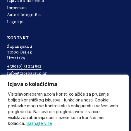
Izjava o kolačićima
Impresum
Autori fotografija
Logotipi
KONTAKT
Županijska 4
31000 Osijek
Hrvatska
+385 (0) 31 214 852
info@tzosbarzup.hr
Izjava o kolačićima
Visitslavoniabaranja.com koristi kolačiće za pružanje
boljeg korisničkog iskustva i funkcionalnosti. Cookie
postavke mogu se kontrolirati i konfigurirati u vašem web
pregledniku. Nastavkom pregleda web stranice
visitslavoniabaranja.com slažete se sa korištenjem
kolačića.
Saznajte više
©2022 Turistička zajednica Osječko-baranjske županije