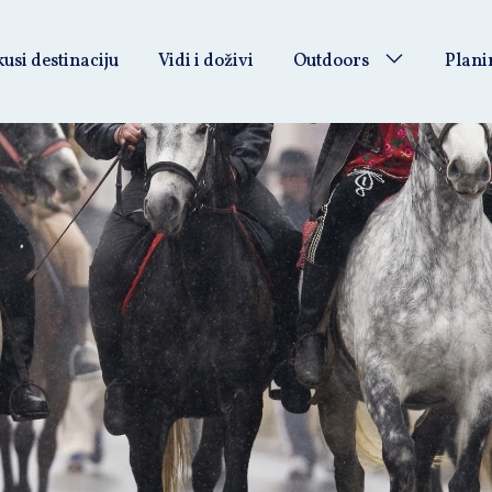
usi destinaciju
Vidi i doživi
Outdoors
Plani