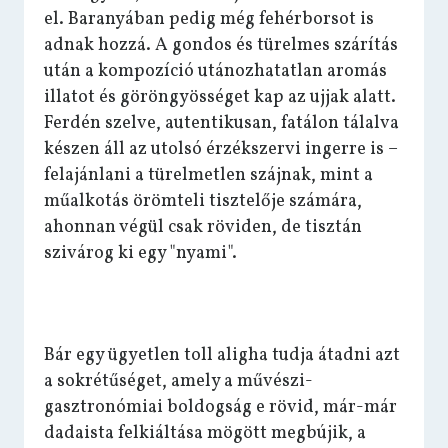
el. Baranyában pedig még fehérborsot is
adnak hozzá. A gondos és türelmes szárítás
után a kompozíció utánozhatatlan aromás
illatot és göröngyösséget kap az ujjak alatt.
Ferdén szelve, autentikusan, fatálon tálalva
készen áll az utolsó érzékszervi ingerre is –
felajánlani a türelmetlen szájnak, mint a
műalkotás örömteli tisztelője számára,
ahonnan végül csak röviden, de tisztán
szivárog ki egy "nyami".
Bár egy ügyetlen toll aligha tudja átadni azt
a sokrétűséget, amely a művészi-
gasztronómiai boldogság e rövid, már-már
dadaista felkiáltása mögött megbújik, a