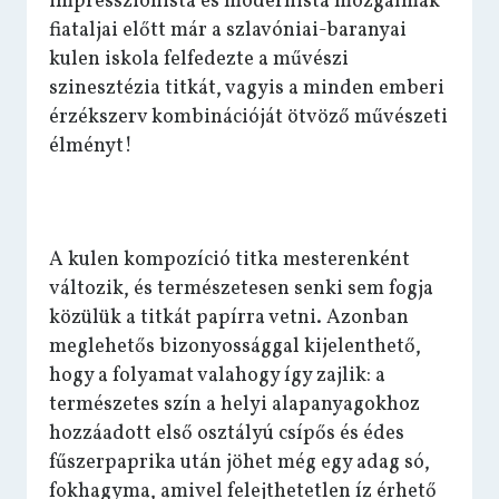
impresszionista és modernista mozgalmak
fiataljai előtt már a szlavóniai-baranyai
kulen iskola felfedezte a művészi
szinesztézia titkát, vagyis a minden emberi
érzékszerv kombinációját ötvöző művészeti
élményt!
A kulen kompozíció titka mesterenként
változik, és természetesen senki sem fogja
közülük a titkát papírra vetni. Azonban
meglehetős bizonyossággal kijelenthető,
hogy a folyamat valahogy így zajlik: a
természetes szín a helyi alapanyagokhoz
hozzáadott első osztályú csípős és édes
fűszerpaprika után jöhet még egy adag só,
fokhagyma, amivel felejthetetlen íz érhető