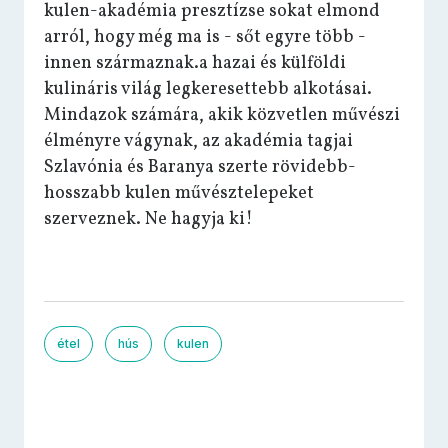
kulen-akadémia presztízse sokat elmond
arról, hogy még ma is - sőt egyre több -
innen származnak.a hazai és külföldi
kulináris világ legkeresettebb alkotásai.
Mindazok számára, akik közvetlen művészi
élményre vágynak, az akadémia tagjai
Szlavónia és Baranya szerte rövidebb-
hosszabb kulen művésztelepeket
szerveznek. Ne hagyja ki!
étel
hús
kulen