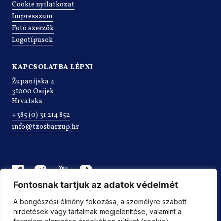
Cookie nyilatkozat
Impresszum
Fotó szerzők
Logotípusok
KAPCSOLATBA LÉPNI
Županijska 4
31000 Osijek
Hrvatska
+385 (0) 31 214 852
info@tzosbarzup.hr
Fontosnak tartjuk az adatok védelmét
A böngészési élmény fokozása, a személyre szabott
hirdetések vagy tartalmak megjelenítése, valamint a