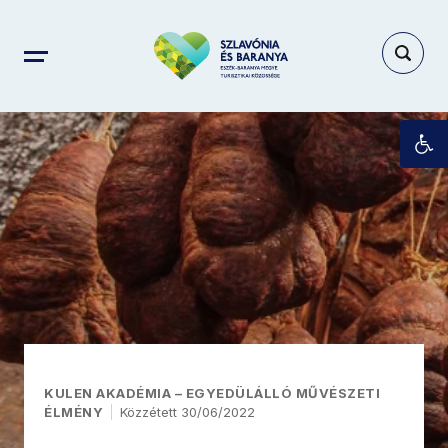
Es
KULEN AKADÉMIA – EGYEDÜLÁLLÓ MŰVÉSZETI
ÉLMÉNY
Közzétett 30/06/2022