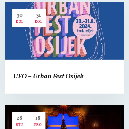
30
31
-
KOL
KOL
UFO – Urban Fest Osijek
28
18
-
STU
PRO