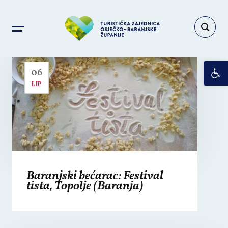
Glazba
Op
06
LIP
Baranjski bećarac: Festival
tista, Topolje (Baranja)