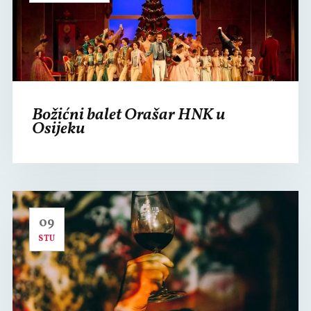
Božićni balet Orašar HNK u
Osijeku
09
STU