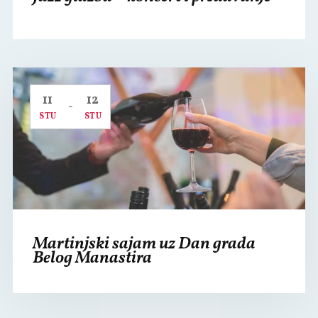
11
12
-
STU
STU
Martinjski sajam uz Dan grada
Belog Manastira