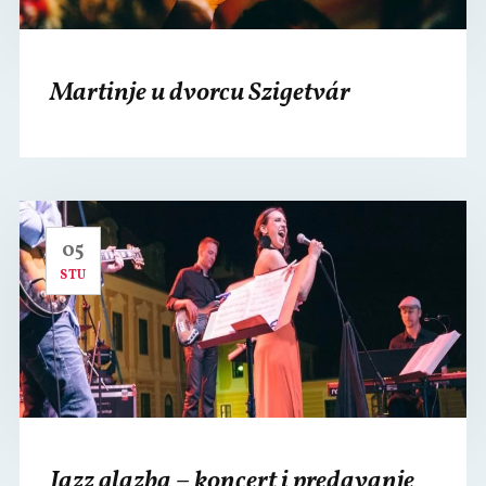
Martinje u dvorcu Szigetvár
05
STU
Jazz glazba – koncert i predavanje