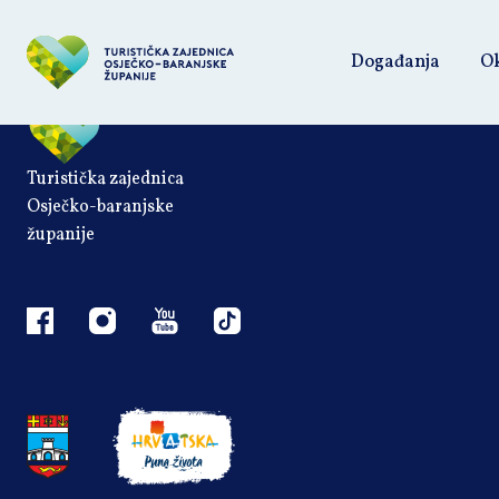
This listing has been expired.
Događanja
Ok
Turistička zajednica
Osječko-baranjske
županije