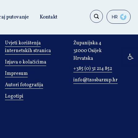
raj putovanje
Kontakt
HR
OPĆE INFORMACIJE
KONTAKT
Uvjeti korištenja
Županijska 4
internetskih stranica
31000 Osijek
Op
Hrvatska
Izjava o kolačićima
+385 (0) 31 214 852
Impresum
info@tzosbarzup.hr
Autori fotografija
Logotipi