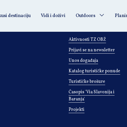
usi destinaciju
Vidi i doživi
Outdoors
Plani
INFORMACIJE
Aktivnosti TZ OBŽ
Prijavi se na newsletter
Unos događaja
Katalog turističke ponude
Turističke brošure
Časopis 'Via Slavonija i
Baranja'
Projekti