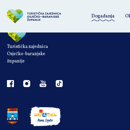
This listing has been expired.
Događanja
Ok
Turistička zajednica
Osječko-baranjske
županije