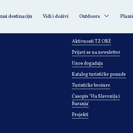
usi destinaciju
Vidi i doživi
Outdoors
Plani
INFORMACIJE
Aktivnosti TZ OBŽ
Prijavi se na newsletter
Unos događaja
Katalog turističke ponude
Turističke brošure
Časopis 'Via Slavonija i
Baranja'
Projekti