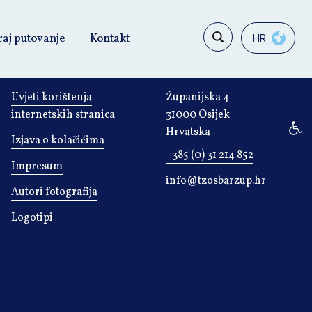
raj putovanje
Kontakt
HR
OPĆE INFORMACIJE
KONTAKT
Uvjeti korištenja
Županijska 4
internetskih stranica
31000 Osijek
Op
Hrvatska
Izjava o kolačićima
+385 (0) 31 214 852
Impresum
info@tzosbarzup.hr
Autori fotografija
Logotipi