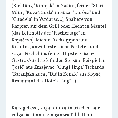
(Richtung "Ribnjak" in Našice, ferner "Stari
Mlin", "Kovač čarda" in Suza, "Darócz" und
"Citadela" in Vardarac…); Spaliere von
Karpfen auf dem Grill oder Hecht in Mantel
(das Leitmotiv der "Fischertage" in
Kopačevo); leichte Fischsuppen und
Risottos, unwiderstehliche Pasteten und
sogar Fischchips (einen Hipster-Fisch-
Gastro-Ausdruck finden Sie zum Beispiel in
"Josić" aus Zmajevac, "Čingi-linga" Tscharda,
"Baranjska kuća", "Didin Konak" aus Kopač,
Restaurant des Hotels "Lug"…)
Kurz gefasst, sogar ein kulinarischer Laie
vulgaris könnte ein ganzes Tablett mit