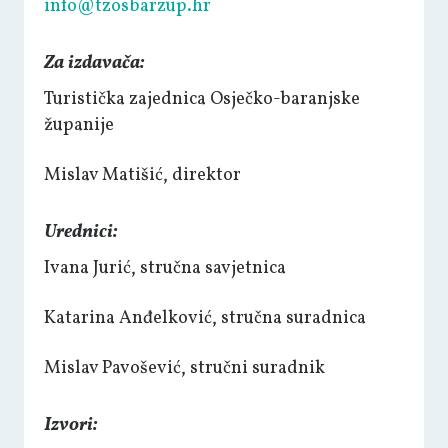
info@tzosbarzup.hr
Za izdavača:
Turistička zajednica Osječko-baranjske
županije
Mislav Matišić, direktor
Urednici:
Ivana Jurić, stručna savjetnica
Katarina Anđelković, stručna suradnica
Mislav Pavošević, stručni suradnik
Izvori: