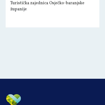
Turistička zajednica Osječko-baranjske
županije