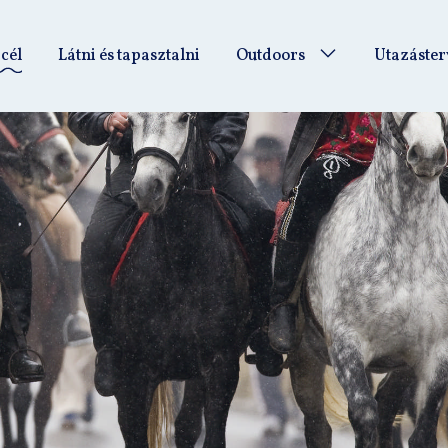
 cél
Látni és tapasztalni
Outdoors
Utazáster