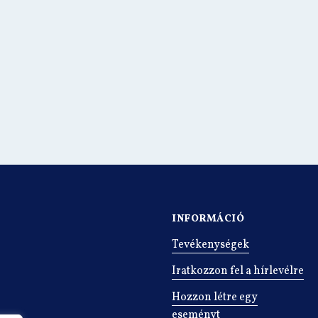
INFORMÁCIÓ
Tevékenységek
Iratkozzon fel a hírlevélre
Hozzon létre egy
eseményt