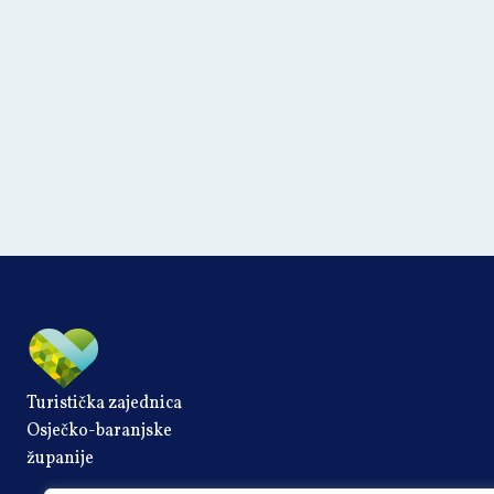
Turistička zajednica
Osječko-baranjske
županije