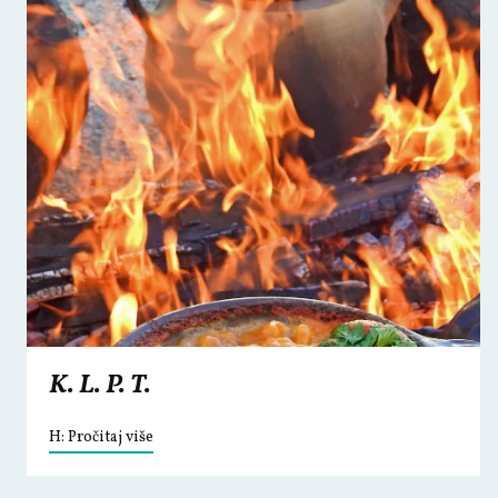
K. L. P. T.
H: Pročitaj više