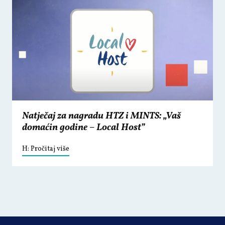
Natječaj za nagradu HTZ i MINTS: „Vaš
domaćin godine – Local Host”
H: Pročitaj više