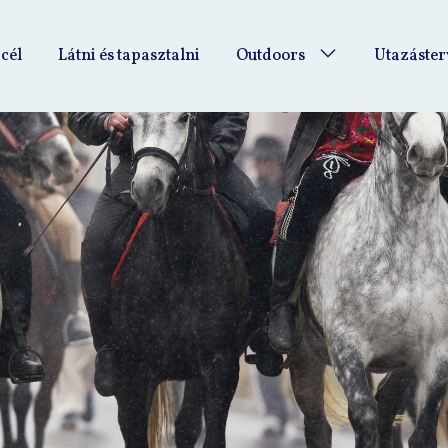
 cél
Látni és tapasztalni
Outdoors
Utazáster