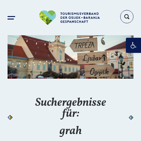
Op
Suchergebnisse
für:
grah