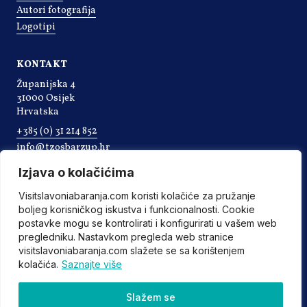
Autori fotografija
Logotipi
KONTAKT
Županijska 4
31000 Osijek
Hrvatska
+385 (0) 31 214 852
info@tzosbarzup.hr
Izjava o kolačićima
Visitslavoniabaranja.com koristi kolačiće za pružanje
boljeg korisničkog iskustva i funkcionalnosti. Cookie
postavke mogu se kontrolirati i konfigurirati u vašem web
pregledniku. Nastavkom pregleda web stranice
visitslavoniabaranja.com slažete se sa korištenjem
kolačića.
Saznajte više
©2022 Turistička zajednica Osječko-baranjske županije
Slažem se