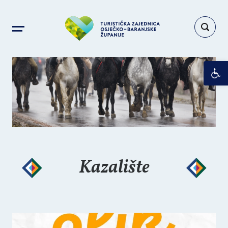
Op
Kazalište