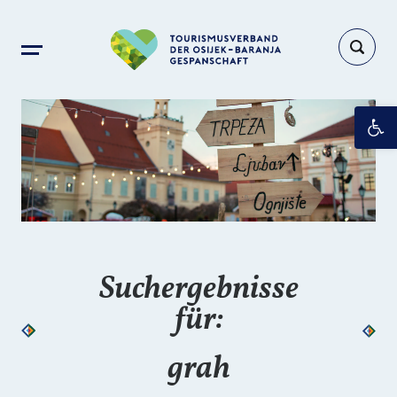
Op
Suchergebnisse
für:
grah